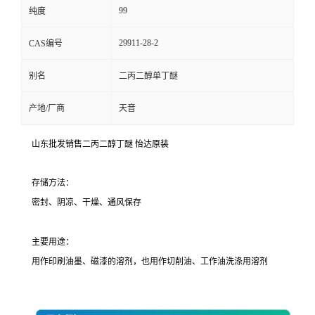
99
纯度
29911-28-2
CAS编号
别名
二丙二醇单丁醚
产地/厂商
天音
山东批发销售二丙二醇丁醚 怡达原装
存储方法：
密封、阴凉、干燥、通风保存
主要用途：
用作印刷油墨、磁漆的溶剂，也用作切削油、工作油洗涤用溶剂