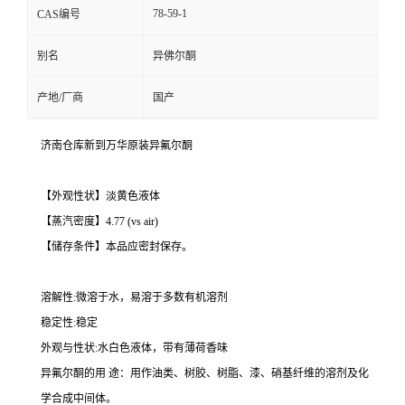
78-59-1
CAS编号
别名
异佛尔酮
产地/厂商
国产
济南仓库新到万华原装异氟尔酮
【外观性状】淡黄色液体
【蒸汽密度】4.77 (vs air)
【储存条件】本品应密封保存。
溶解性:微溶于水，易溶于多数有机溶剂
稳定性:稳定
外观与性状:水白色液体，带有薄荷香味
异氟尔酮的用 途：用作油类、树胶、树脂、漆、硝基纤维的溶剂及化
学合成中间体。