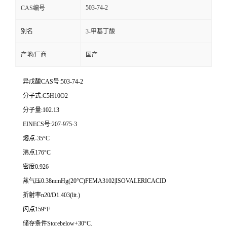
503-74-2
CAS编号
别名
3-甲基丁酸
产地/厂商
国产
异戊酸CAS号:503-74-2
分子式:C5H10O2
分子量:102.13
EINECS号:207-975-3
熔点-35°C
沸点176°C
密度0.926
蒸气压0.38mmHg(20°C)FEMA3102|ISOVALERICACID
折射率n20/D1.403(lit.)
闪点159°F
储存条件Storebelow+30°C.