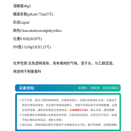
溶解度48g/l
酸度系数(pKa)4.77(at25℃)
形态Liquid
颜色Clearcolorlesstoslightlyyellow
比重0.928(20/20℃)
PH值3.1(10g/l,H2O,25℃)
化学性质:无色透明液体，具有难闻的气味。溶于水。与乙醇混溶。
用途用于制备香料