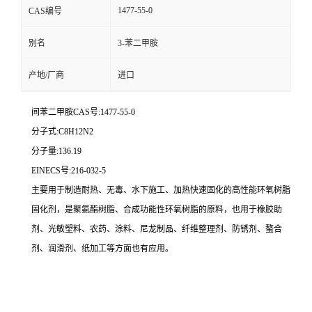
1477-55-0
CAS编号
别名
3-苯二甲胺
产地/厂商
进口
间苯二甲胺
CAS号:1477-55-0
分子式:C8H12N2
分子量:136.19
EINECS号:216-032-5
主要用于制造耐热、无毒、水下施工、加热快速固化的高性能环氧树脂
固化剂，是聚氨酯树脂、合成功能性环氧树脂的原料，也用于橡胶助
剂、光敏塑料、农药、涂料、尼龙制品、纤维整理剂、防锈剂、螯合
剂、润滑剂、纸加工等方面也有应用。