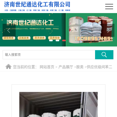
公司首页
公司介绍
公司动态
产品展厅
证书荣誉
您当前的位置：
网站首页
>
产品展厅
>
胺类
>
供应优级间苯二
联系方式
甲胺 一件起发
在线留言