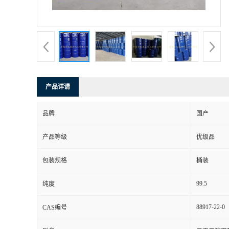
产品详请
品牌
国产
产品等级
优级品
包装规格
桶装
99.5
纯度
88917-22-0
CAS编号