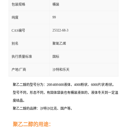
包装规格
桶装
99
纯度
25322-68-3
CAS编号
别名
聚氧乙烯
执行质量标准
国标
产地/厂商
沙特和乐天
聚乙二醇的型号分为：200\400\600液体，4000粉状、6000片状\粉状。
型号不同，形态不同，有固体袋装也有桶装液体的，液体冬天到一定温
度结晶。
聚乙二醇的品牌：沙特沙比克、国产等。
聚乙二醇的用途：