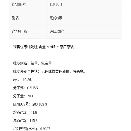
110-86-1
CAS编号
别名
氮(杂)苯
产地/厂商
进口/国产
销售优级纯吡啶 含量99.9以上 原厂原装
吡啶别名：氮苯、氮杂苯
吡啶外观与性状：无色或微黄色液体，有恶臭。
cas：110-86-1
分子式：C5H5N
分子量：79.1
EINECS号：203-809-9
熔点(℃)：-41.6
沸点(℃)：115.3
相对密度(水=1)：0.9827