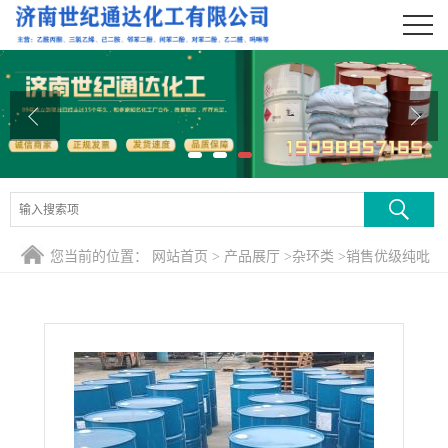
公司首页
公司介绍
公司动态
产品展厅
证书荣誉
您当前的位置：
网站首页
>
产品展厅
>
杂环类
>
销售优级纯吡
联系方式
啶 含量99.9以上 原厂原装
在线留言