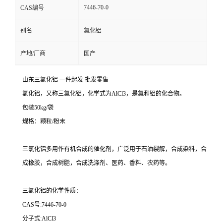
7446-70-0
CAS编号
别名
氯化铝
产地/厂商
国产
山东三氯化铝 一件起发 批发零售
氯化铝，又称三氯化铝，化学式为AlCl3，是氯和铝的化合物。
包装50kg/袋
规格：颗粒/粉末
三氯化铝多用作有机合成的催化剂，广泛用于石油裂解，合成染料，合
成橡胶，合成树脂，合成洗涤剂、医药、香料、农药等。
三氯化铝的化学性质：
CAS号:7446-70-0
分子式:AlCl3