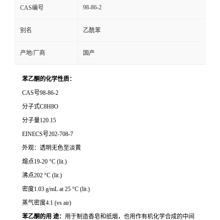
98-86-2
CAS编号
别名
乙酰苯
产地/厂商
国产
苯乙酮的化学性质：
CAS号98-86-2
分子式C8H8O
分子量120.15
EINECS号202-708-7
外观：透明无色至淡黄
熔点19-20 °C (lit.)
沸点202 °C (lit.)
密度1.03 g/mL at 25 °C (lit.)
蒸气密度4.1 (vs air)
苯乙酮的用 途：
用于制造香皂和纸烟，也用作有机化学合成的中间