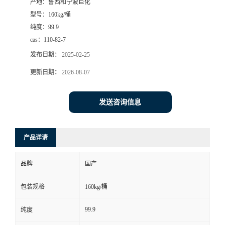
产地：
鲁西和宁波巨化
型号：
160kg/桶
纯度：
99.9
cas：
110-82-7
发布日期：
2025-02-25
更新日期：
2026-08-07
发送咨询信息
产品详请
品牌
国产
包装规格
160kg/桶
99.9
纯度