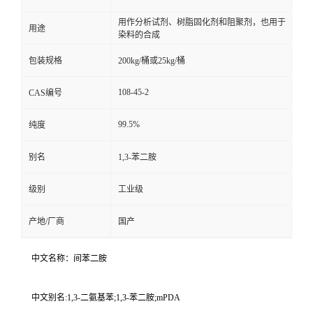
用作分析试剂、树脂固化剂和阻聚剂，也用于
用途
染料的合成
包装规格
200kg/桶或25kg/桶
108-45-2
CAS编号
99.5%
纯度
别名
1,3-苯二胺
级别
工业级
产地/厂商
国产
中文名称：间苯二胺
中文别名:1,3-二氨基苯;1,3-苯二胺;mPDA