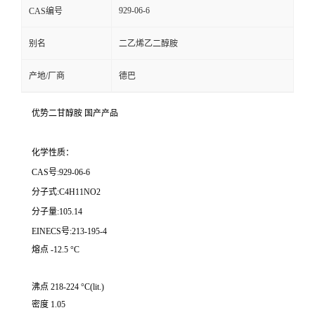
929-06-6
CAS编号
别名
二乙烯乙二醇胺
产地/厂商
德巴
优势二甘醇胺 国产产品
化学性质：
CAS号:929-06-6
分子式:C4H11NO2
分子量:105.14
EINECS号:213-195-4
熔点 -12.5 °C
沸点 218-224 °C(lit.)
密度 1.05