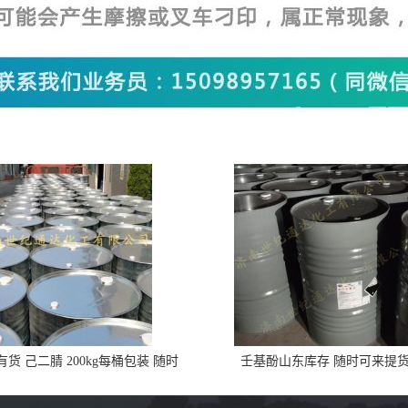
货 己二腈 200kg每桶包装 随时
壬基酚山东库存 随时可来提
可发