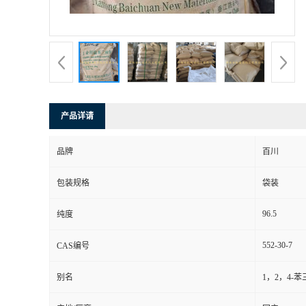
产品详请
品牌
百川
包装规格
袋装
96.5
纯度
552-30-7
CAS编号
别名
1，2，4-