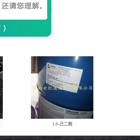
货
1,6-己二胺