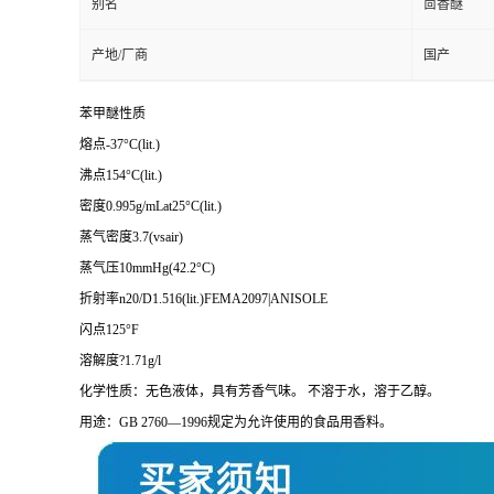
别名
茴香醚
产地/厂商
国产
苯甲醚性质
熔点-37°C(lit.)
沸点154°C(lit.)
密度0.995g/mLat25°C(lit.)
蒸气密度3.7(vsair)
蒸气压10mmHg(42.2°C)
折射率n20/D1.516(lit.)FEMA2097|ANISOLE
闪点125°F
溶解度?1.71g/l
化学性质：无色液体，具有芳香气味。 不溶于水，溶于乙醇。
用途：GB 2760—1996规定为允许使用的食品用香料。