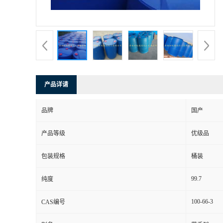
产品详请
品牌
国产
产品等级
优级品
包装规格
桶装
99.7
纯度
100-66-3
CAS编号