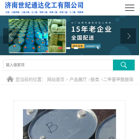
公司首页
公司介绍
公司动态
产品展厅
证书荣誉
您当前的位置：
网站首页
>
产品展厅
>
胺类
>
二甲基甲酰胺简
联系方式
称DMF 出桶装散水 可出小桶试用
在线留言