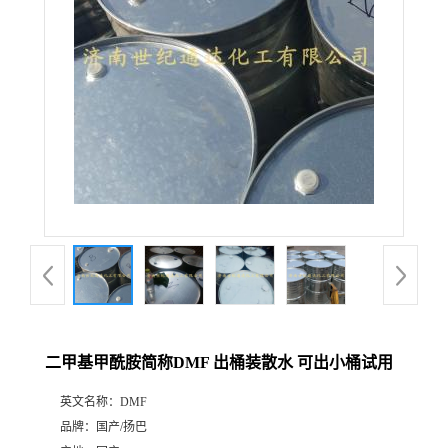
二甲基甲酰胺简称DMF 出桶装散水 可出小桶试用
英文名称：
DMF
品牌：
国产/扬巴