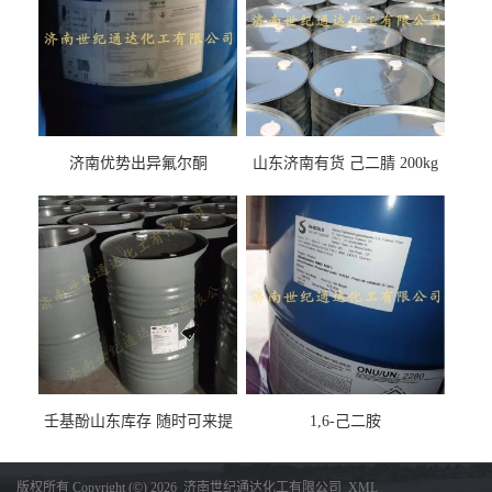
济南优势出异氟尔酮
山东济南有货 己二腈 200kg
每桶包装 随时可发
壬基酚山东库存 随时可来提
1,6-己二胺
货
版权所有 Copyright (©) 2026
济南世纪通达化工有限公司
XML