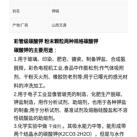
别名
钾碱
产地/厂商
山西文通
彩管级碳酸钾 粉末颗粒两种规格碳酸钾
碳酸钾的主要用途
：
1.用于玻璃、印染、肥皂、搪瓷、制备钾盐、合成氨
脱羰，彩色电视机工业,食品中作膨松剂;作气体吸附
剂、干粉灭火剂、橡胶防老剂等;用于已曝光的感光材
料的冲洗加工。
2.用于电子工业显像管玻壳的制造、化肥生产脱碳、
钾盐制造，用作分析试剂、助熔剂，也用于各种钾盐
的制备;用于分析试剂、基准试剂及熔融硅酸盐和不溶
性硫酸盐的助熔剂。
3.化学实验中做
。其吸水能力中等，能形成带
干燥剂
两个结晶水的碳酸钾(K2CO3·2H2O），但是与水作