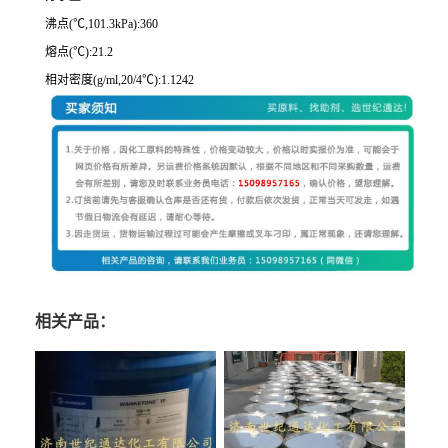
沸点(℃,101.3kPa):360
熔点(℃):21.2
相对密度(g/ml,20/4℃):1.1242
相关产品：