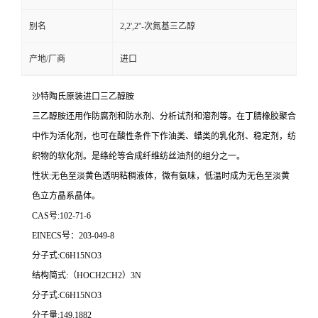
别名
2,2',2''-次氮基三乙醇
产地/厂商
进口
沙特陶氏原装进口三乙醇胺
三乙醇胺还用作防腐剂和防水剂、分析试剂和溶剂等。在丁腈橡胶聚合
中作为活化剂，也可在酸性条件下作油类、蜡类的乳化剂、稳定剂，纺
织物的软化剂。是绦纶等合成纤维纺丝油剂的组分之一。
性状:无色至淡黄色透明粘稠液体，微有氨味，低温时成为无色至淡黄
色立方晶系晶体。
CAS号:102-71-6
EINECS号：203-049-8
分子式:C6H15NO3
结构简式:（HOCH2CH2）3N
分子式:C6H15NO3
分子量:149.1882