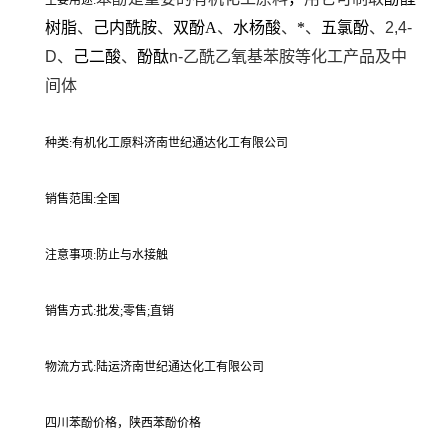
主要用途:
树脂
、
己内酰胺
、
双酚A
、
水杨酸
、
*
、
五氯酚
、2,4-
D、
己二酸
、
酚酞
n-乙酰乙氧基苯胺等化工产品及中
间体
种类:有机化工原料济南世纪通达化工有限公司
销售范围:全国
注意事项:防止与水接触
销售方式:批发;零售;直销
物流方式:陆运济南世纪通达化工有限公司
四川苯酚价格，陕西苯酚价格