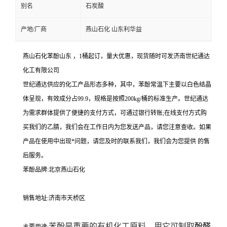
别名
石炭酸
产地/厂商
燕山石化 山东利华益
燕山石化苯酚山东 ，1桶起订，量大优惠，现货随时可发济南世纪通达
化工有限公司
世纪通达供应的化工产品形态多种，其中，苯酚常温下主要以白色结晶
体呈现，有效成分占99.9，规格是按照200kg/桶的标准生产。世纪通达
为需求群体提供了便捷的支付方式，可通过银行转账;在线支付方式购
买我们的乙腈，我们会在工作日内为您发送产品，请您注意查收。如果
产品在使用中出现*问题，请您及时的联系我们，我们会为您提供 的售
后服务。
苯酚品牌:北京燕山石化
销售地址:济南市天桥区
苯酚是重要的有机化工原料
，
用它可制取
酚醛