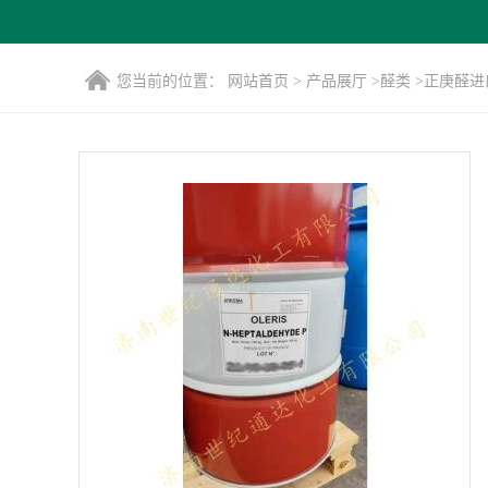
您当前的位置：
网站首页
>
产品展厅
>
醛类
>
正庚醛进