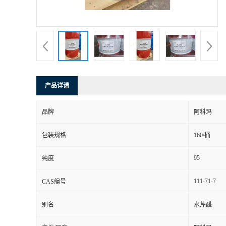
产品详请
品牌
阿科玛
包装规格
160/桶
95
纯度
111-71-7
CAS编号
别名
水芹醛