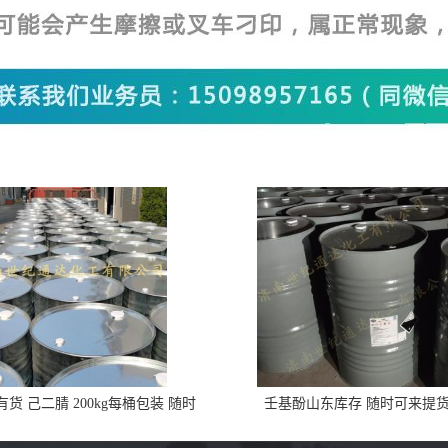
货 己二腈 200kg每桶包装 随时
壬基酚山东库存 随时可来提
可发