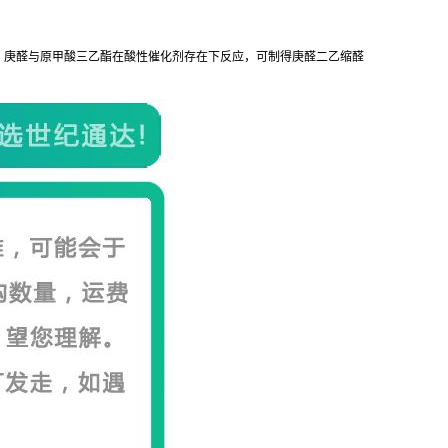
。庚醛与原甲酸三乙酯在酸性催化剂存在下反应，可制得庚醛二乙缩醛