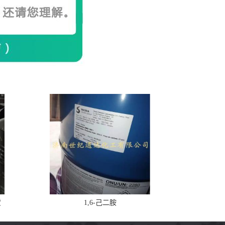
货
1,6-己二胺