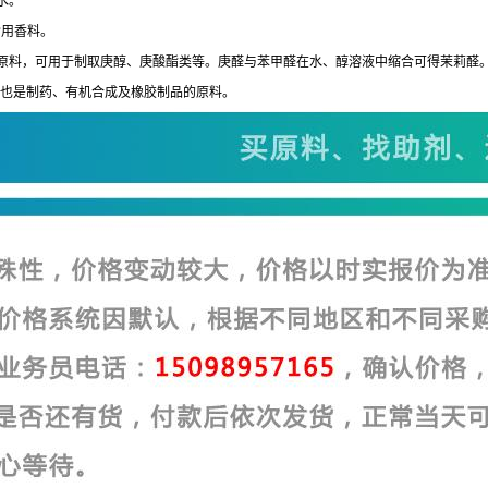
水。
食用香料。
原料，可用于制取庚醇、庚酸酯类等。庚醛与苯甲醛在水、醇溶液中缩合可得茉莉醛
香精。也是制药、有机合成及橡胶制品的原料。