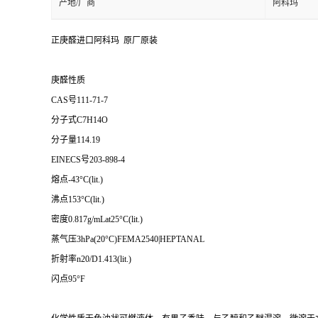
产地/厂商
阿科玛
正庚醛进口阿科玛 原厂原装
庚醛性质
CAS号111-71-7
分子式C7H14O
分子量114.19
EINECS号203-898-4
熔点-43°C(lit.)
沸点153°C(lit.)
密度0.817g/mLat25°C(lit.)
蒸气压3hPa(20°C)FEMA2540|HEPTANAL
折射率n20/D1.413(lit.)
闪点95°F