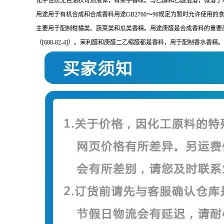
化学性质无色油状可燃液体，有果子香味。与乙醇和乙醚混溶，微溶于
用途用于有机合成和合成香料用途GB2760～96规定为暂时允许使用的
主要用于配制柑橘类、蔬菜类和瓜类香精。用途庚醛是合成香料的重要
（[688-82-4]）。茉利醛和庚醛二乙缩醛都是香料，用于配制香水