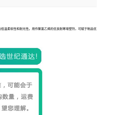
的低温柔软性和耐光性。用作聚氯乙烯的优良耐寒增塑剂，可赋于制品优