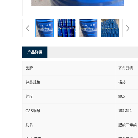
产品详请
品牌
齐鲁蓝帆
包装规格
桶装
99.5
纯度
103-23-1
CAS编号
别名
肥酸二辛酯