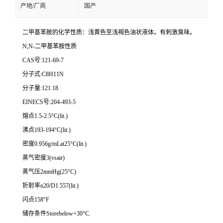
产地/厂商
国产
二甲基苯胺的化学性质：浅黄色至浅褐色油状液体。有刺激臭味。
N,N-二甲基苯胺性质
CAS号:121-69-7
分子式:C8H11N
分子量:121.18
EINECS号:204-493-5
熔点1.5-2.5°C(lit.)
沸点193-194°C(lit.)
密度0.956g/mLat25°C(lit.)
蒸气密度3(vsair)
蒸气压2mmHg(25°C)
折射率n20/D1.557(lit.)
闪点158°F
储存条件Storebelow+30°C.