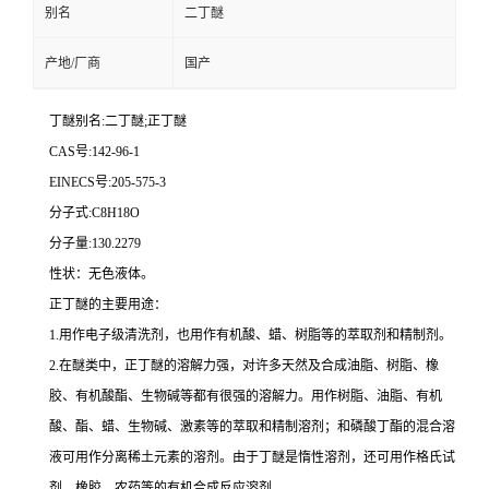
别名
二丁醚
产地/厂商
国产
丁醚别名:二丁醚;正丁醚
CAS号:142-96-1
EINECS号:205-575-3
分子式:C8H18O
分子量:130.2279
性状：无色液体。
正丁醚的主要用途：
1.用作电子级清洗剂，也用作有机酸、蜡、树脂等的萃取剂和精制剂。
2.在醚类中，正丁醚的溶解力强，对许多天然及合成油脂、树脂、橡
胶、有机酸酯、生物碱等都有很强的溶解力。用作树脂、油脂、有机
酸、酯、蜡、生物碱、激素等的萃取和精制溶剂；和磷酸丁酯的混合溶
液可用作分离稀土元素的溶剂。由于丁醚是惰性溶剂，还可用作格氏试
剂、橡胶、农药等的有机合成反应溶剂。