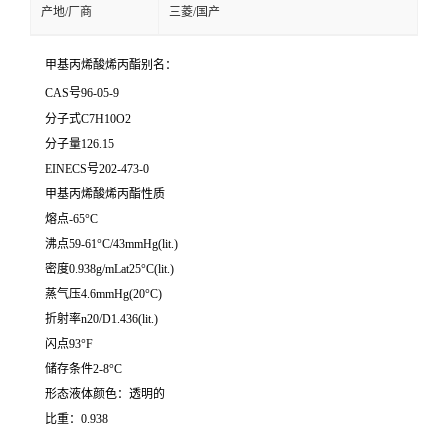
产地/厂商
三菱/国产
甲基丙烯酸烯丙酯别名：
CAS号96-05-9
分子式C7H10O2
分子量126.15
EINECS号202-473-0
甲基丙烯酸烯丙酯性质
熔点-65°C
沸点59-61°C/43mmHg(lit.)
密度0.938g/mLat25°C(lit.)
蒸气压4.6mmHg(20°C)
折射率n20/D1.436(lit.)
闪点93°F
储存条件2-8°C
形态液体颜色：透明的
比重：0.938