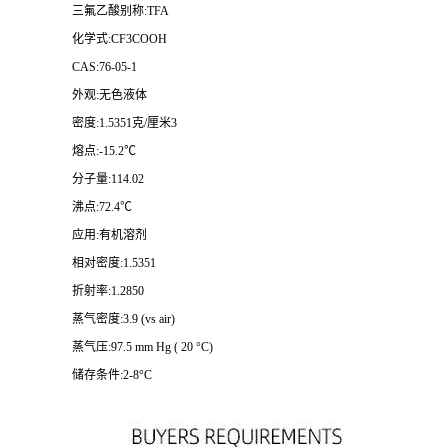
三氟乙酸别称:TFA
化学式:CF3COOH
CAS:76-05-1
外观:无色液体
密度:1.5351克/厘米3
熔点:-15.2℃
分子量:114.02
沸点:72.4℃
应用:有机溶剂
相对密度:1.5351
折射率:1.2850
蒸气密度:3.9 (vs air)
蒸气压:97.5 mm Hg ( 20 °C)
储存条件:2-8°C