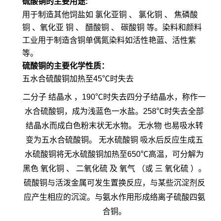
硫酸铜的主要用途:
用于制造其他饲盐如
氯化亚铜
、
氯化铜
、
焦磷酸
铜
、氧化亚
铜
、
醋酸铜
、
碳酸铜
等。染料和颜料
工业用于制造含铜单偶氮染料如活性艳蓝、活性紫
等。
硫酸铜的主要化学性质：
五水合硫酸铜加热至45℃时失去
二分子
结晶水
，190℃时失去四分子结晶水，称作一
水合硫酸铜，成为浅蓝色一水盐。258℃时失去全部
结晶水而成白色粉末状无水物。
无水物
也易吸水转
变为五水合硫酸铜。
无水硫酸铜
吸水后反应生成五
水硫酸铜将无水硫酸铜加热至650℃高温，可分解为
黑色
氧化铜
、
二氧化硫
及
氧气
（或
三
氧化硫
）。
硫酸铜与活泼金属可发生置换反应，与某些沉淀剂反
应产生相应的沉淀。与氨水作用形成络离子硫酸四氨
合铜。