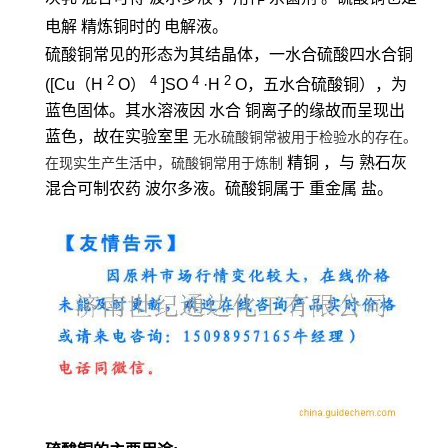
电解
精炼铜时的
电解
液。
硫酸铜常见的形态为其结晶体，一水合硫酸四水合铜
2
4
4
2
([Cu（H
O）
]SO
·H
O，五水合硫酸铜），为
蓝色固体。其水溶液因
水合
铜离子的缘故而呈现出
蓝色，故在实验室里
无水硫酸铜常被用于检验水的存在。
精铜
，与
熟石灰
在现实生产生活中，硫酸铜常用于炼制
混合可制农药
波尔多液
。硫酸铜属于
重金属
盐。