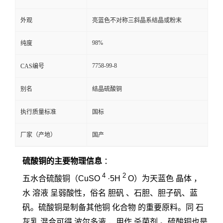
外观
亮蓝色不对称三斜晶系结晶或粉末
98%
纯度
7758-99-8
CAS编号
别名
结晶硫酸铜
执行质量标准
国标
厂家（产地）
国产
硫酸铜的主要物理信息
：
4
2
五水合硫酸铜（CuSO
·5H
O）为天蓝色
晶体
，
水
溶液
呈弱酸性，俗名
胆矾
、石胆、胆子矾、蓝
矾。硫酸铜是制备其他铜
化合物
的重要原料。同
石
灰乳
混合可得
波尔多液
，用作
杀菌剂
。硫酸铜也是