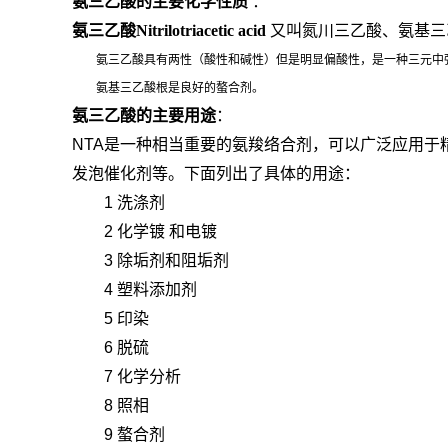
氨三乙酸的主要化学性质
：
氨三乙酸Nitrilotriacetic acid
又叫氮川三乙酸、氨基三
氨三乙酸具有两性（酸性和碱性）但是明显偏酸性，是一种三元中强酸（3NaO
氨基三乙酸根是良好的螯合剂。
氨三乙酸的主要用途
：
NTA是一种相当重要的氨羧络合剂，可以广泛应用
发泡催化剂等。下面列出了具体的用途：
1 洗涤剂
2
化学镀
和电镀
3 除垢剂和阻垢剂
4 塑料添加剂
5 印染
6 脱硫
7 化学分析
8 照相
9 螯合剂