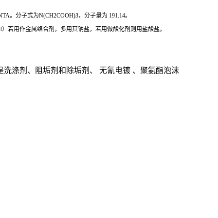
NTA。分子式为N(CH2COOH)3，分子量为 191.14。
NTa]Cl）若用作金属络合剂，多用其钠盐，若用做酸化剂则用盐酸盐。
是洗涤剂、阻垢剂和除垢剂、
无氰电镀
、聚氨酯泡沫