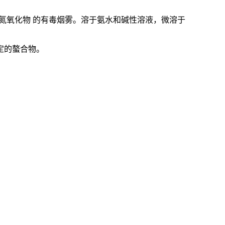
氮氧化物
的有毒烟雾。溶于氨水和碱性溶液，微溶于
定的螯合物。
。