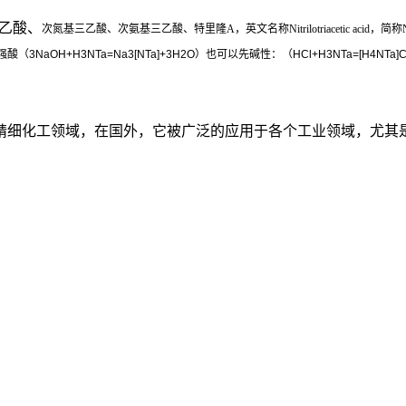
乙酸、
次氮基三乙酸、次氨基三乙酸、特里隆A，英文名称Nitrilotriacetic acid，简称
H+H3NTa=Na3[NTa]+3H2O）也可以先碱性：（HCl+H3NTa=[H4
于精细化工领域，在国外，它被广泛的应用于各个工业领域，尤其