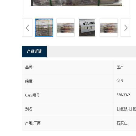
产品详请
品牌
国产
98.5
纯度
556-33-2
CAS编号
别名
甘氨酰-甘氨
产地/厂商
石家庄