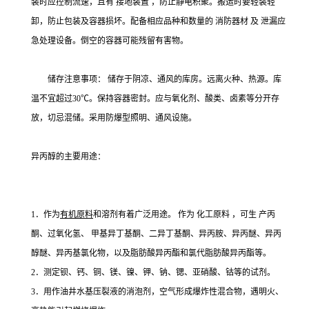
装时应控制流速，且有
接地装置
，防止静电积聚。搬运时要轻装轻
卸，防止包装及容器损坏。配备相应品种和数量的
消防器材
及
泄漏应
急处理设备。倒空的容器可能残留有害物。
储存注意事项： 储存于阴凉、通风的库房。远离火种、热源。库
温不宜超过30℃。保持容器密封。应与氧化剂、酸类、卤素等分开存
放，切忌混储。采用防爆型照明、通风设施。
异丙醇的主要用途：
1．作为
有机原料
和溶剂有着广泛用途。
作为
化工原料
，可生
产丙
酮、过氧化氢、 甲基异丁基酮、二异丁基酮、异丙胺、异丙醚、异丙
醇醚、异丙基氯化物，以及脂肪酸异丙酯和氯代脂肪酸异丙酯等。
2．测定钡、钙、铜、镁、镍、钾、钠、锶、亚硝酸、钴等的试剂。
3．用作油井水基压裂液的消泡剂，空气形成爆炸性混合物，遇明火、