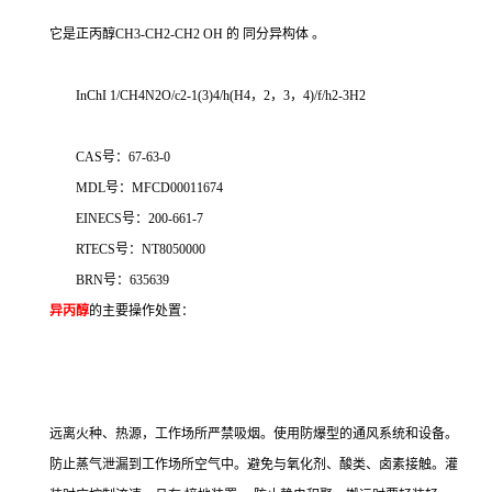
它是正丙醇CH3-CH2-CH2
OH 的
同分异构体
。
InChI 1/CH4N2O/c2-1(3)4/h(H4，2，3，4)/f/h2-3H2
CAS号：67-63-0
MDL号：MFCD00011674
EINECS号：200-661-7
RTECS号：NT8050000
BRN号：635639
异丙醇
的主要操作处置：
远离火种、热源，工作场所严禁吸烟。使用防爆型的通风系统和设备。
防止蒸气泄漏到工作场所空气中。避免与氧化剂、酸类、卤素接触。灌