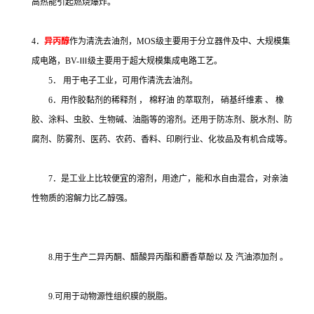
高热能引起燃烧爆炸。
4．
异丙醇
作为清洗去油剂，MOS级主要用于分立器件及中、大规模集
成电路，BV-Ⅲ级主要用于超大规模集成电路工艺。
5． 用于电子工业，可用作清洗去油剂。
6．用作胶黏剂的稀释剂
，
棉籽油
的萃取剂，
硝基纤维素
、
橡
胶、涂料、虫胶、生物碱、油脂等的溶剂。还用于防冻剂、脱水剂、防
腐剂、防雾剂、医药、农药、香料、印刷行业、化妆品及有机合成等。
7．是工业上比较便宜的溶剂，用途广，能和水自由混合，对亲油
性物质的溶解力比乙醇强。
8.用于生产二异丙酮、醋酸异丙酯和麝香草酚以
及
汽油添加剂
。
9.可用于动物源性组织膜的脱脂。