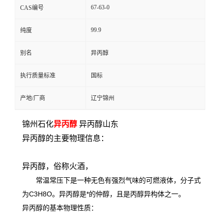
67-63-0
CAS编号
99.9
纯度
别名
异丙醇
执行质量标准
国标
产地/厂商
辽宁锦州
锦州石化
异丙醇
异丙醇山东
异丙醇的主要物理信息：
异丙醇，俗称火酒，
常温常压下是一种无色有强烈气味的可燃液体，分子式
为C3H8O。异丙醇是*的仲醇，且是丙醇异构体之一。
异丙醇的基本物理性质：