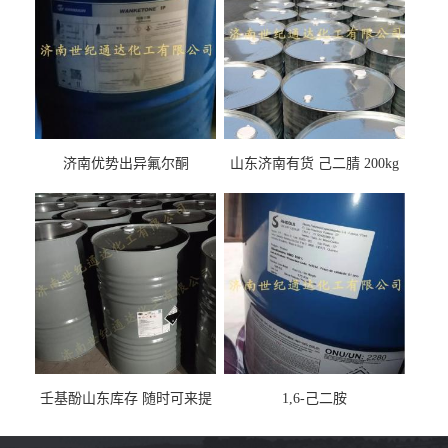
济南优势出异氟尔酮
山东济南有货 己二腈 200kg
每桶包装 随时可发
壬基酚山东库存 随时可来提
1,6-己二胺
货