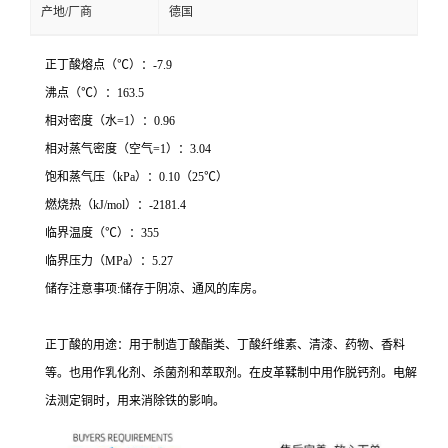
产地/厂商
德国
正丁酸熔点（℃）：-7.9
沸点（℃）：163.5
相对密度（水=1）：0.96
相对蒸气密度（空气=1）：3.04
饱和蒸气压（kPa）：0.10（25℃）
燃烧热（kJ/mol）：-2181.4
临界温度（℃）：355
临界压力（MPa）：5.27
储存注意事项:储存于阴凉、通风的库房。
正丁酸的用途：用于制造丁酸酯类、丁酸纤维素、清漆、药物、香料
等。也用作乳化剂、杀菌剂和萃取剂。在皮革鞣制中用作脱钙剂。电解
法测定铜时，用来消除铁的影响。