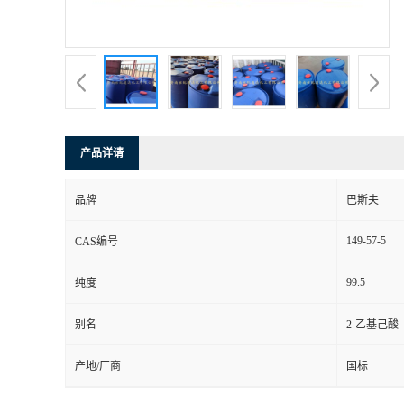
产品详请
品牌
巴斯夫
149-57-5
CAS编号
99.5
纯度
别名
2-乙基己酸
产地/厂商
国标