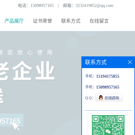
电话：
15098957165
|
邮箱：
3232419852@qq.com
产品展厅
证书荣誉
联系方式
在线留言
联系方式
手机：
15194175855
手机：
15098957165
Q Q：