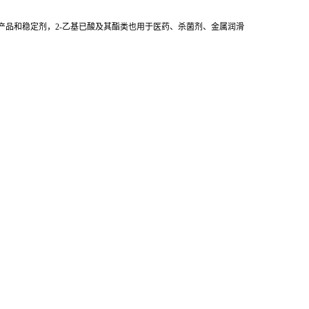
产品和稳定剂，2-乙基已酸及其酯类也用于医药、杀菌剂、金属润滑