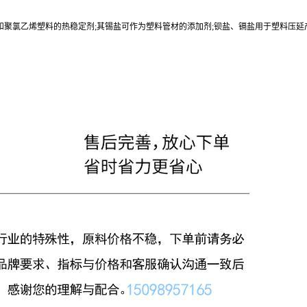
和聚氯乙烯塑料的热稳定剂;其锡盐可作为塑料管材的添加剂;钡盐、镉盐用于塑料压延