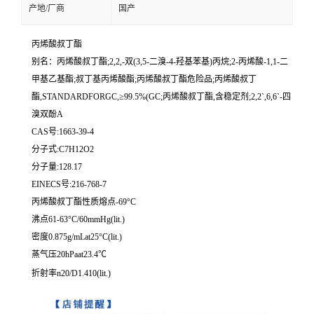
产地/厂商
国产
丙烯酸叔丁酯
别名：丙烯酸叔丁酯;2,2,-双(3,5-二溴-4-羟基苯基)丙烷;2-丙烯酸-1,1-二
甲基乙基酯;叔丁基丙烯酸酯;丙烯酸叔丁酯危险品;丙烯酸叔丁
酯,STANDARDFORGC,≥99.5%(GC;丙烯酸叔丁酯,含稳定剂;2,2`,6,6`-四
溴双酚A
CAS号:1663-39-4
分子式:C7H12O2
分子量:128.17
EINECS号:216-768-7
丙烯酸叔丁酯性质熔点-69°C
沸点61-63°C/60mmHg(lit.)
密度0.875g/mLat25°C(lit.)
蒸气压20hPaat23.4℃
折射率n20/D1.410(lit.)