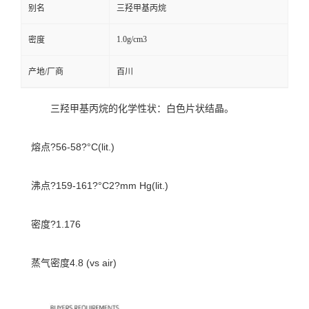
别名
三羟甲基丙烷
1.0g/cm3
密度
产地/厂商
百川
三羟甲基丙烷的化学性状：白色片状结晶。
熔点?56-58?°C(lit.)
沸点?159-161?°C2?mm Hg(lit.)
密度?1.176
蒸气密度4.8 (vs air)