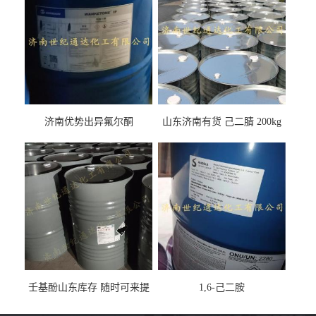
济南优势出异氟尔酮
山东济南有货 己二腈 200kg
每桶包装 随时可发
壬基酚山东库存 随时可来提
1,6-己二胺
货