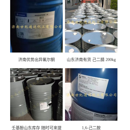
济南优势出异氟尔酮
山东济南有货 己二腈 200kg
每桶包装 随时可发
壬基酚山东库存 随时可来提
1,6-己二胺