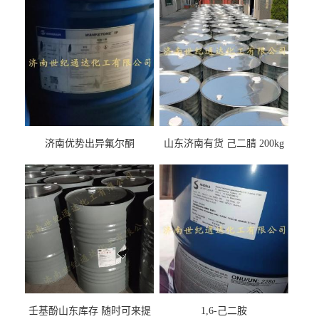
济南优势出异氟尔酮
山东济南有货 己二腈 200kg
每桶包装 随时可发
壬基酚山东库存 随时可来提
1,6-己二胺