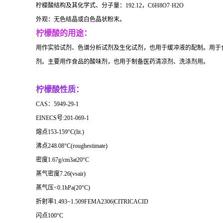
柠檬酸结构及其化学式、分子量：192.12，C6H8O7·H2O
外观：无色结晶或白色晶状粉末。
柠檬酸的用途：
用作实验试剂、色谱分析试剂及生化试剂，也用于缓冲液的配制。用于
剂。主要用作食品的酸味剂，也用于制备医药清凉剂、洗涤剂用。
柠檬酸性质：
CAS：5949-29-1
EINECS号:201-069-1
熔点153-159°C(lit.)
沸点248.08°C(roughestimate)
密度1.67g/cm3at20°C
蒸气密度7.26(vsair)
蒸气压<0.1hPa(20°C)
折射率1.493~1.509FEMA2306|CITRICACID
闪点100°C