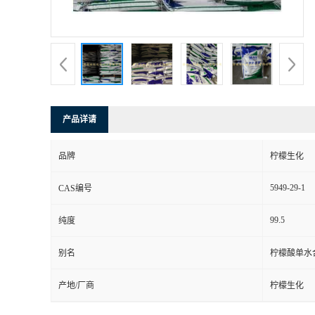
产品详请
品牌
柠檬生化
5949-29-1
CAS编号
99.5
纯度
别名
柠檬酸单水
产地/厂商
柠檬生化