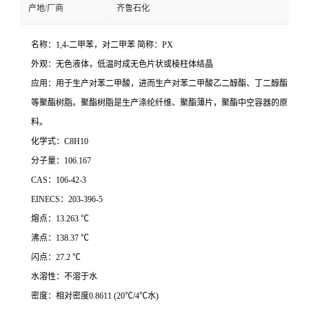
产地/厂商
齐鲁石化
名称：1,4-二甲苯，对二甲苯 简称：PX
外观：无色液体，低温时成无色片状或棱柱体结晶
应用：用于生产对苯二甲酸，进而生产对苯二甲酸乙二醇酯、丁二醇酯
等聚酯树脂。聚酯树脂是生产涤纶纤维、聚酯薄片，聚酯中空容器的原
料。
化学式：C8H10
分子量：106.167
CAS：106-42-3
EINECS：203-396-5
熔点：13.263 ℃
沸点：138.37 ℃
闪点：27.2 ℃
水溶性：不溶于水
密度：相对密度0.8611 (20℃/4℃水)