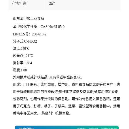
产地/厂商
国产
山东苯甲酸工业食品
苯甲酸化学性质：CAS No:65-85-0
EINECS号：200-618-2
分子式:C7H6O2
沸点:249℃
闪光点:121℃
折射率:1.504
密度:1.08
外观鳞片状或针状结晶, 具有苯或甲醛的臭味。
用途：用于医药、染料载体、增塑剂、香料和食品防腐剂等的生产，也
用于醇酸树脂涂料的性能改进;用作化学试剂及防腐剂;通常用作定香剂
或防腐剂。也用作果汁饮料的保香剂。可作为膏香用入薰香香精。还可
用于巧克力、柠檬、橘子、子浆果、坚果、蜜饯型等食用香精中。烟用
香精中亦常用之。;防腐剂；抗微生物。