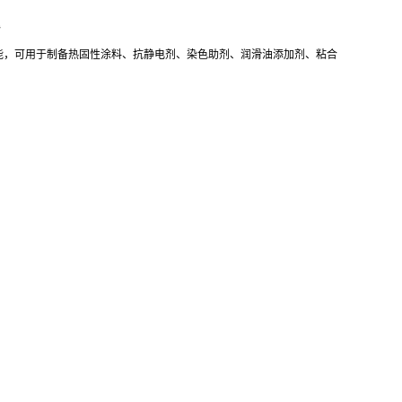
酯
能，可用于制备热固性涂料、抗静电剂、染色助剂、润滑油添加剂、粘合