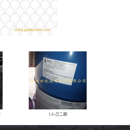
货
1,6-己二胺