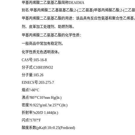
甲基丙烯酸二乙氨基乙酯简称DEAEMA
别名:甲基丙烯酸二乙基氨基乙酯;2-(二乙氨基)甲基丙烯酸乙酯;2-(二
甲基丙烯酸二乙氨基乙酯的
用途：该品具有反应性氨基和聚合性乙烯基
剂、皮革加工处理剂、助燃剂等。
甲基丙烯酸二乙氨基乙酯的化学性质：
一般商品中常加有稳定剂。
化学性质无色透明液体。
CAS号:105-16-8
分子式:C10H19NO2
分子量:185.26
EINECS号:203-275-7
熔点?-60°C
沸点?80?°C10?mm Hg(lit.)
密度?0.922?g/mL?at 25?°C(lit.)
折射率?n20/D 1.444(lit.)
闪点?170?°F
酸度系数(pKa)9.18±0.25(Predicted)