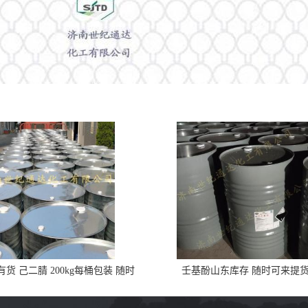
货 己二腈 200kg每桶包装 随时
壬基酚山东库存 随时可来提
可发