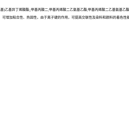
乙氨基)乙基异丁烯酸酯;;甲基丙酸二;甲基丙烯酸二乙氨基乙酯;甲基丙烯酸二乙基氨基乙
，可增加粘合性、热固性，由于离子键的作用，可提高交联性及染料和颜料的着色性