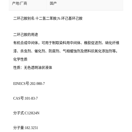
产地/厂商
国产
二环己胺别名:十二氢二苯胺;N-环己基环己胺
二环己胺的用途
有机合成中间体，可用于制取染料用中间体、橡胶促进剂、硝化纤维
漆、杀虫剂、催化剂、防腐剂、气相缓蚀剂及燃料抗氧化添加剂等。
化学性质
性质：无色透明油状液体
EINECS号:202-980-7
CAS号:101-83-7
分子式:C12H24N
分子量:182.3251