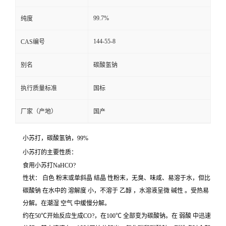
99.7%
纯度
144-55-8
CAS编号
别名
碳酸氢钠
执行质量标准
国标
厂家（产地）
国产
小苏打，碳酸氢钠，99%
小苏打的主要性质：
食用小苏打NaHCO?
性状：
白色
粉末或单斜晶
结晶
性粉末，无臭、味咸、易溶于水，但比
碳酸钠
在水中的
溶解度
小，不溶于
乙醇
，水溶液呈微
碱性
。受热易
分解。在潮湿
空气
中缓慢分解。
约在50℃开始反应生成CO?，在100℃ 全部变为碳酸钠。在
弱酸
中迅速