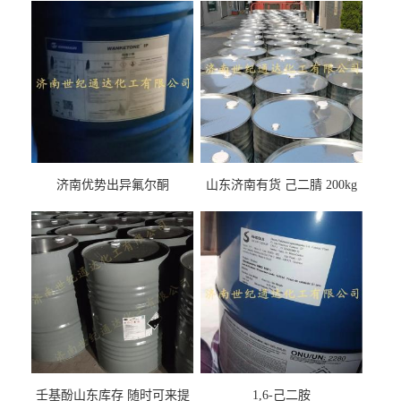
济南优势出异氟尔酮
山东济南有货 己二腈 200kg
每桶包装 随时可发
壬基酚山东库存 随时可来提
1,6-己二胺