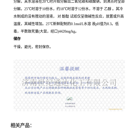
分解，其水溶液在20℃时开始分解出二氧化碳和碳酸钠，到沸点时全部
分解。25℃时溶于10份水，约18℃时溶于12份水，不溶于
乙醇
。其冷
水制成的没有搅动的溶液， 对
酚酞
试纸仅呈微碱性反应，放置或升高
温度，其碱性增加。25℃新鲜配制的0.1mol/L水溶 液pH值为8.3。低
毒，半数致死量(大鼠，经口)4420mg/kg。
储存
干燥，避光，密封保存。
相关产品：