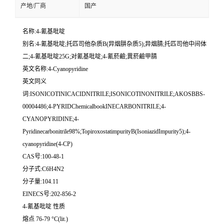
产地/厂商
国产
名称:4-氰基吡啶
别名:4-氰基吡啶;托匹司他杂质B(异烟肼杂质5);异烟腈;托匹司他中间体
二;4-氰基吡啶25G;对氰基吡啶;4-氰菸鹼;異菸鹼甲腈
英文名称:4-Cyanopyridine
英文同义
词:ISONICOTINICACIDNITRILE;ISONICOTINONITRILE;AKOSBBS-
00004486;4-PYRIDChemicalbookINECARBONITRILE;4-
CYANOPYRIDINE;4-
Pyridinecarbonitrile98%;TopiroxostatimpurityB(IsoniazidImpurity5);4-
cyanopyridine(4-CP)
CAS号:100-48-1
分子式:C6H4N2
分子量:104.11
EINECS号:202-856-2
4-氰基吡啶 性质
熔点 76-79 °C(lit.)