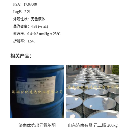
PSA：17.07000
LogP：2.21
外观性状：无色液体
蒸汽密度：4.88 (vs air)
蒸汽压：0.4±0.3 mmHg at 25°C
折射率：1.543
相关产品：
济南优势出异氟尔酮
山东济南有货 己二腈 200kg