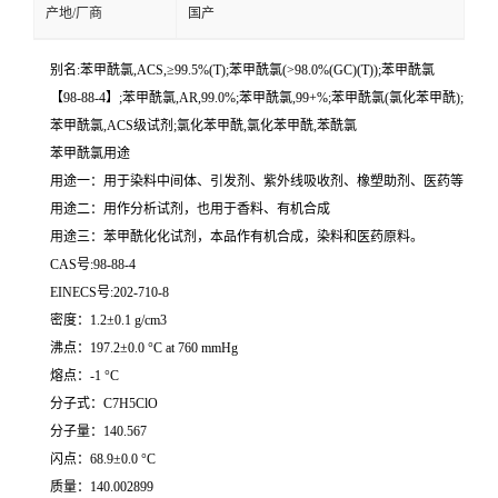
产地/厂商
国产
别名:苯甲酰氯,ACS,≥99.5%(T);苯甲酰氯(>98.0%(GC)(T));苯甲酰氯
【98-88-4】;苯甲酰氯,AR,99.0%;苯甲酰氯,99+%;苯甲酰氯(氯化苯甲酰);
苯甲酰氯,ACS级试剂;氯化苯甲酰,氯化苯甲酰,苯酰氯
苯甲酰氯用途
用途一：用于染料中间体、引发剂、紫外线吸收剂、橡塑助剂、医药等
用途二：用作分析试剂，也用于香料、有机合成
用途三：苯甲酰化化试剂，本品作有机合成，染料和医药原料。
CAS号:98-88-4
EINECS号:202-710-8
密度：1.2±0.1 g/cm3
沸点：197.2±0.0 °C at 760 mmHg
熔点：-1 °C
分子式：C7H5ClO
分子量：140.567
闪点：68.9±0.0 °C
质量：140.002899