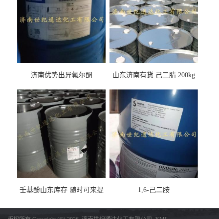
济南优势出异氟尔酮
山东济南有货 己二腈 200kg
每桶包装 随时可发
壬基酚山东库存 随时可来提
1,6-己二胺
货