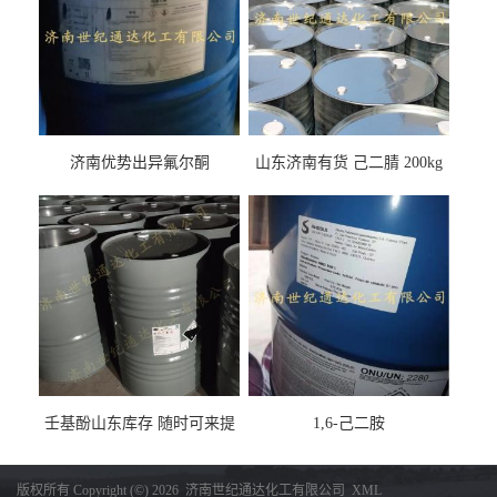
济南优势出异氟尔酮
山东济南有货 己二腈 200kg
每桶包装 随时可发
壬基酚山东库存 随时可来提
1,6-己二胺
货
版权所有 Copyright (©) 2026
济南世纪通达化工有限公司
XML