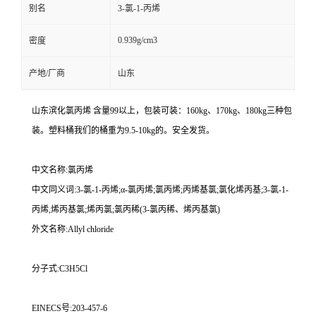
别名
3-氯-1-丙烯
0.939g/cm3
密度
产地/厂商
山东
山东滨化氯丙烯 含量99以上，包装可装：160kg、170kg、180kg三种包
装。塑料桶我们的桶重为9.5-10kg的。安全发货。
中文名称:氯丙烯
中文同义词:3-氯-1-丙烯;α-氯丙烯;氯丙烯;丙烯基氯;氯化烯丙基;3-氯-1-
丙烯,烯丙基氯;烯丙氯;氯丙稀(3-氯丙稀、烯丙基氯)
外文名称:Allyl chloride
分子式:C3H5Cl
EINECS号:203-457-6