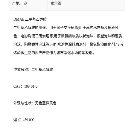
产地/厂商
索尔维
DMAE 二甲基乙醇胺
二甲基乙醇胺的用途：用于离子交换树脂;用于高纯水制备及糖液脱
色，电影洗液三废治理等;用于聚氨酯软质块状泡沫，模塑泡沫和硬质
泡沫，阴燃弹性泡沫等;用作水溶性涂料助溶剂，聚氨酯漆固化剂;与丙
烯酸微生物的反应产物作为城市净化水场的絮凝剂。
中文名称：二甲基乙醇胺
CAS：108-01-0
外观与性状：无色至微黄色
熔 点: -59.0℃