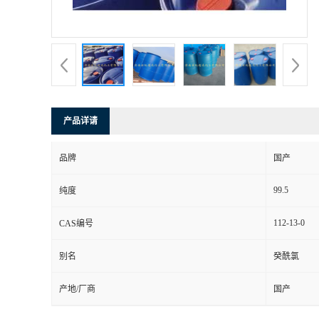
产品详请
品牌
国产
99.5
纯度
112-13-0
CAS编号
别名
癸酰氯
产地/厂商
国产