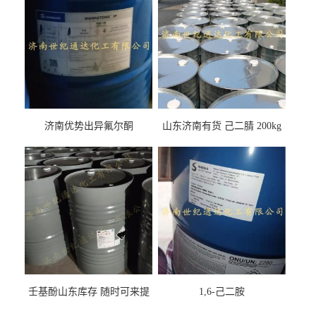
济南优势出异氟尔酮
山东济南有货 己二腈 200kg
每桶包装 随时可发
壬基酚山东库存 随时可来提
1,6-己二胺
货