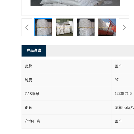
产品详请
品牌
国产
97
纯度
12230-71-6
CAS编号
别名
氢氧化钡(
产地/厂商
国产