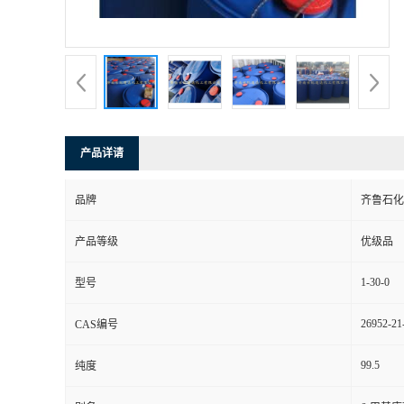
产品详请
品牌
齐鲁石化
产品等级
优级品
1-30-0
型号
26952-21
CAS编号
99.5
纯度