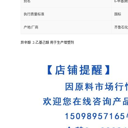
别名
6-甲基
执行质量标准
国标
产地/厂商
齐鲁石化
异辛醇 2-乙基己醇 用于生产增塑剂