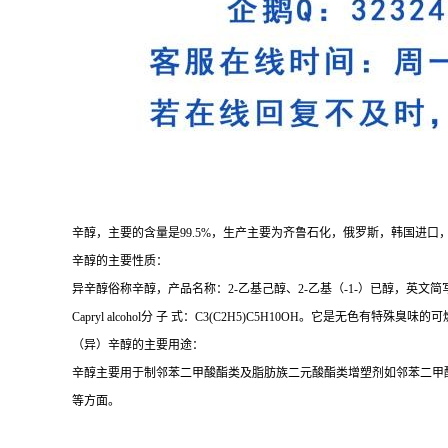
辛醇，主要的含量是99.5%，生产主要为齐鲁石化，俄罗斯，韩国进口，辛醇也
辛醇的主要性质：
异辛醇俗称辛醇，产品名称：2-乙基己醇、2-乙基（-1-）已醇，英文简写为2-EH，英文别名 1-octyl alcohol
Capryl alcohol分 子 式：C3(C2H5)C5H10OH。它是无色有
（异）辛醇的主要用途：
辛醇主要用于制邻苯二甲酸酯类及脂肪族二元酸酯类增塑剂如邻苯二甲
等方面。