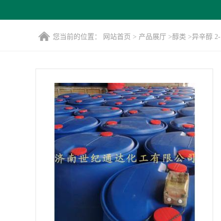
您当前的位置：
网站首页
>
产品展厅
>
醇类
>
异辛醇 