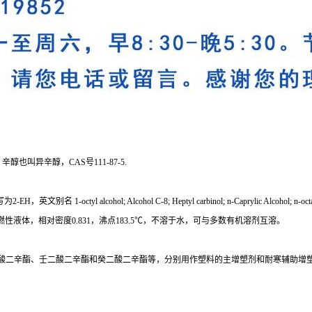
叫异辛醇，CAS号111-87-5.
; Alcohol C-8; Heptyl carbinol; n-Caprylic Alcohol; n-octanol; n-Capryl Al
特殊臭味的可燃性液体，相对密度0.831，沸点183.5℃，不溶于水，可与多数有机溶剂互溶。
酸二辛酯、壬二酸二辛酯和癸二酸二辛酯等，分别用作塑料的主增塑剂和耐寒辅助增塑