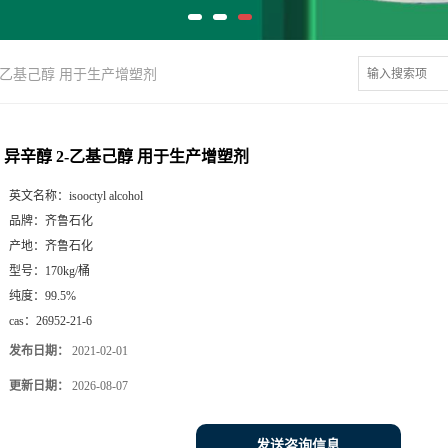
2-乙基己醇 用于生产增塑剂
异辛醇 2-乙基己醇 用于生产增塑剂
英文名称：
isooctyl alcohol
品牌：
齐鲁石化
产地：
齐鲁石化
型号：
170kg/桶
纯度：
99.5%
cas：
26952-21-6
发布日期：
2021-02-01
更新日期：
2026-08-07
发送咨询信息