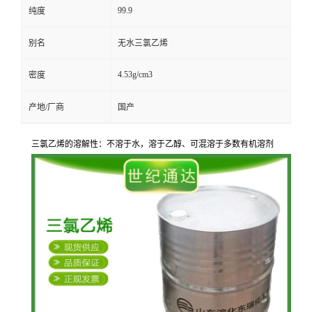
99.9
纯度
别名
无水三氯乙烯
4.53g/cm3
密度
产地/厂商
国产
三氯乙烯的
溶解性：不溶于水，溶于乙醇、可混溶于多数有机溶剂