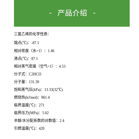
三氯乙烯的化学性质：
熔点(℃)：-87.1
相对密度（水=1）：1.46
沸点(℃)：87.1
相对蒸气密度（空气=1）：4.53
分子式：C2HCl3
分子量：131.39
饱和蒸气压(kPa)：13.33(32℃)
燃烧热(kJ/mol)：961.4
临界温度(℃)：271
临界压力(MPa)：5.02
辛醇/水分配系数的对数值：2.4
引燃温度(℃)：420